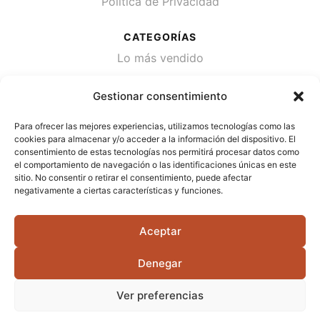
Política de Privacidad
CATEGORÍAS
Lo más vendido
Plantas
Gestionar consentimiento
Semillas
Para ofrecer las mejores experiencias, utilizamos tecnologías como las
Desinfección de agua
cookies para almacenar y/o acceder a la información del dispositivo. El
consentimiento de estas tecnologías nos permitirá procesar datos como
el comportamiento de navegación o las identificaciones únicas en este
CONTACTA
sitio. No consentir o retirar el consentimiento, puede afectar
Cami Primera Marrada, SN, 25600, Balaguer
negativamente a ciertas características y funciones.
(Lérida)
Aceptar
info@jardipamies.com
621 238 242
Denegar
Ver preferencias
©2026 Garden Pàmies S.L.U.