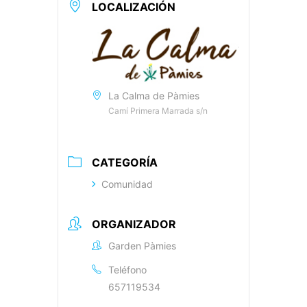
LOCALIZACIÓN
La Calma de Pàmies
Camí Primera Marrada s/n
CATEGORÍA
Comunidad
ORGANIZADOR
Garden Pàmies
Teléfono
657119534