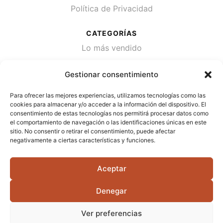
Política de Privacidad
CATEGORÍAS
Lo más vendido
Plantas
Gestionar consentimiento
Semillas
Para ofrecer las mejores experiencias, utilizamos tecnologías como las
Desinfección de agua
cookies para almacenar y/o acceder a la información del dispositivo. El
consentimiento de estas tecnologías nos permitirá procesar datos como
el comportamiento de navegación o las identificaciones únicas en este
CONTACTA
sitio. No consentir o retirar el consentimiento, puede afectar
Cami Primera Marrada, SN, 25600, Balaguer
negativamente a ciertas características y funciones.
(Lérida)
Aceptar
info@jardipamies.com
621 238 242
Denegar
Ver preferencias