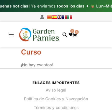
enas noticias!
Ya enviamos
todos los días
✦
Lun–Mié
0
0
Curso
¡No hay eventos!
ENLACES IMPORTANTES
Aviso legal
Política de Cookies y Navegación
Términos y condiciones