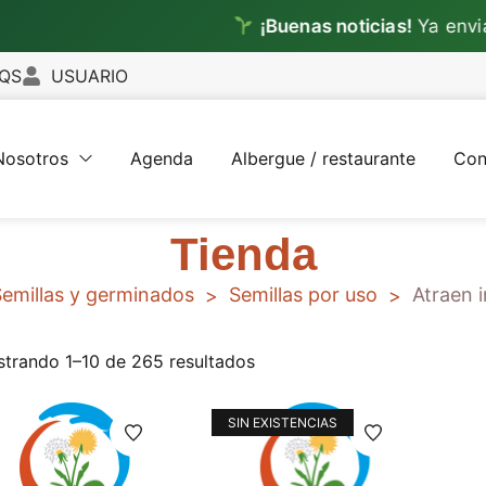
¡Buenas noticias!
Ya enviamo
QS
USUARIO
Nosotros
Agenda
Albergue / restaurante
Con
Tienda
emillas y germinados
Semillas por uso
Atraen 
>
>
trando 1–10 de 265 resultados
SIN EXISTENCIAS