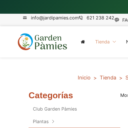
info@jardipamies.com
621 238 242
FA
Tienda
Inicio
Tienda
S
>
>
Categorías
Mos
Club Garden Pàmies
Plantas