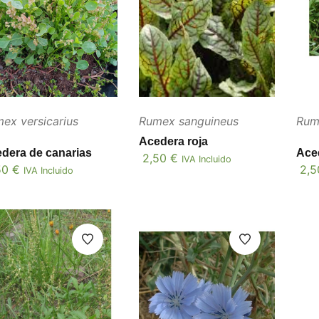
ex versicarius
Rumex sanguineus
Rum
Acedera roja
dera de canarias
Ace
2,50
€
IVA Incluido
50
€
2,
IVA Incluido