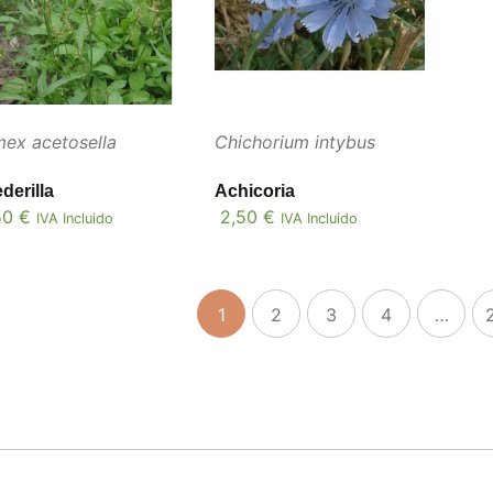
ex acetosella
Chichorium intybus
derilla
Achicoria
50
€
2,50
€
IVA Incluido
IVA Incluido
1
2
3
4
…