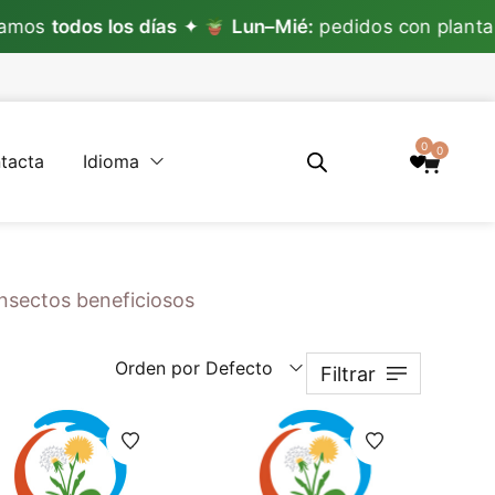
s
todos los días
✦
Lun–Mié:
pedidos con planta ✦
0
0
tacta
Idioma
insectos beneficiosos
Orden por Defecto
Filtrar