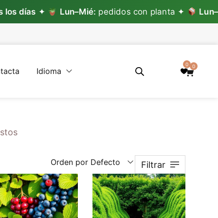
as
✦
Lun–Mié:
pedidos con planta ✦
Lun–Vie:
pe
0
0
tacta
Idioma
stos
Orden por Defecto
Filtrar