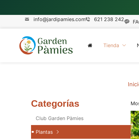
info@jardipamies.com
621 238 242
FA
Tienda
Inic
Categorías
Mos
Club Garden Pàmies
Plantas