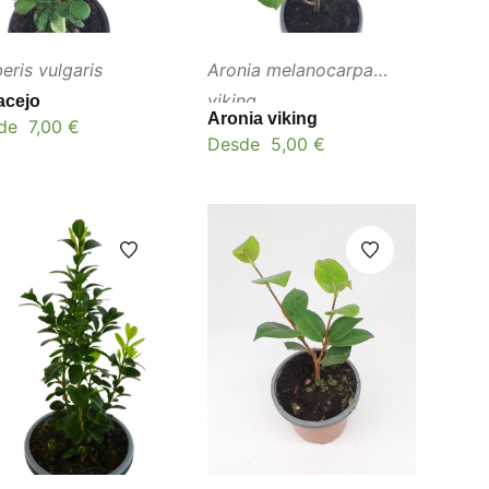
eris vulgaris
Aronia melanocarpa
viking
acejo
Aronia viking
de
7,00
€
Desde
5,00
€