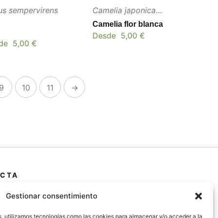
us sempervirens
Camelia japonica
compacta alba
Camelia flor blanca
Desde
5,00
€
de
5,00
€
9
10
11
→
CTA
 Primera Marrada,
Gestionar consentimiento
25600, Balaguer
da)
s, utilizamos tecnologías como las cookies para almacenar y/o acceder a la