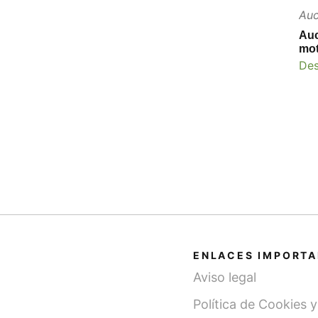
Auc
“Cr
Auc
mo
De
ENLACES IMPORT
Aviso legal
Política de Cookies 