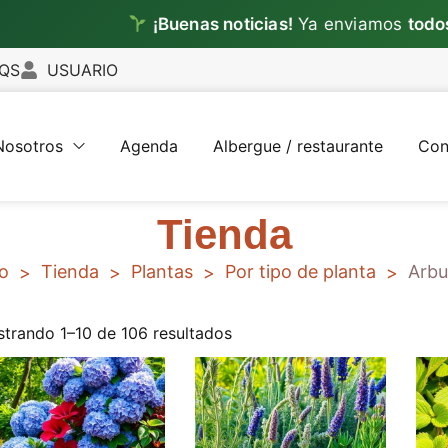
¡Buenas noticias!
Ya enviamos
todos los dí
QS
USUARIO
Nosotros
Agenda
Albergue / restaurante
Con
Tienda
io
Tienda
Plantas
Por tipo de planta
Arbu
>
>
>
>
trando 1–10 de 106 resultados