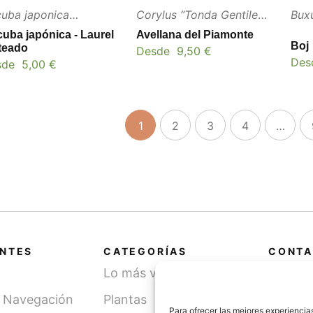
uba japonica
Corylus “Tonda Gentile
Bux
otonifolia”
delle Langhe”
uba japónica - Laurel
Avellana del Piamonte
Boj
teado
Desde
9,50
€
Des
sde
5,00
€
1
2
3
4
…
ANTES
CATEGORÍAS
CONTA
Lo más vendido
Cami
SN, 
y Navegación
Plantas
(Léri
Para ofrecer las mejores experiencia