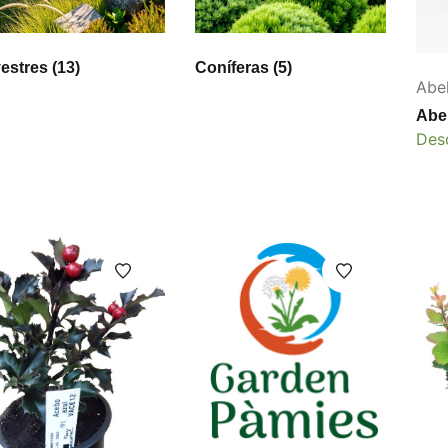
vestres
(13)
Coníferas
(5)
Abel
Abel
Des