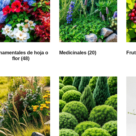
namentales de hoja o
Medicinales
(20)
Fru
flor
(48)