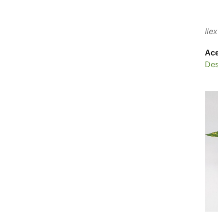
Ile
Ace
De