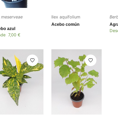
x meserveae
Ilex aquifolium
Berb
Acebo común
Agr
bo azul
Des
sde
7,00
€