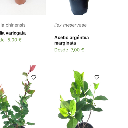
ia chinensis
Ilex meserveae
ia variegata
Acebo argéntea
de
5,00
€
marginata
Desde
7,00
€