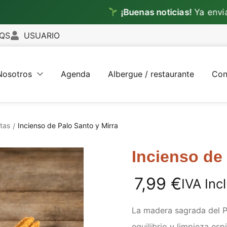
¡Buenas noticias!
Ya enviamos
to
QS
USUARIO
Nosotros
Agenda
Albergue / restaurante
Con
itas
Incienso de Palo Santo y Mirra
/
Incienso de 
7,99
€
IVA Inc
La madera sagrada del P
equilibrio y limpieza esp