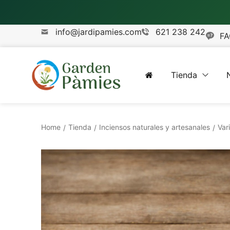
info@jardipamies.com
621 238 242
FA
Tienda
Home
Tienda
Inciensos naturales y artesanales
Var
/
/
/