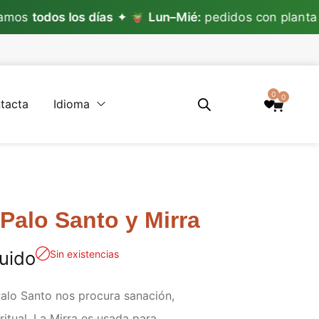
dos los días
✦
Lun–Mié:
pedidos con planta ✦
L
0
0
tacta
Idioma
Palo Santo y Mirra
luido
Sin existencias
alo Santo nos procura sanación,
iritual. La Mirra es usada para