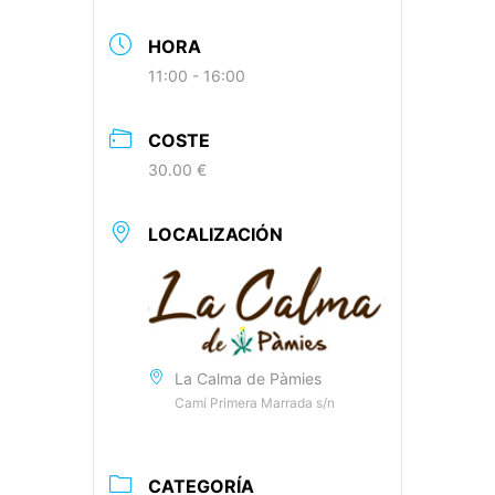
HORA
11:00 - 16:00
COSTE
30.00 €
LOCALIZACIÓN
La Calma de Pàmies
Camí Primera Marrada s/n
CATEGORÍA