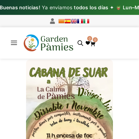
enas noticias!
Ya enviamos
todos los días
✦
Lun–Mié:
0
0