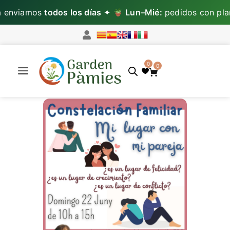
enviamos
todos los días
✦
Lun–Mié:
pedidos con plan
0
0