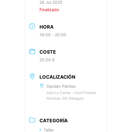
26 Jul 2025
Finalizado
HORA
16:00 - 20:00
COSTE
20.00 €
LOCALIZACIÓN
Garden Pàmies
Sala La Calma - Camí Primera
Marrada, SN, Balaguer
CATEGORÍA
Taller