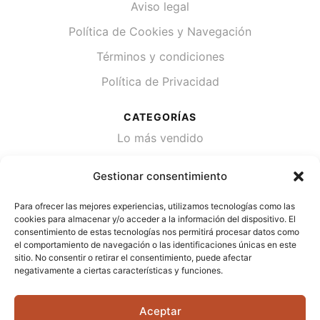
Aviso legal
Política de Cookies y Navegación
Términos y condiciones
Política de Privacidad
CATEGORÍAS
Lo más vendido
Plantas
Gestionar consentimiento
Semillas
Para ofrecer las mejores experiencias, utilizamos tecnologías como las
Desinfección de agua
cookies para almacenar y/o acceder a la información del dispositivo. El
consentimiento de estas tecnologías nos permitirá procesar datos como
el comportamiento de navegación o las identificaciones únicas en este
CONTACTA
sitio. No consentir o retirar el consentimiento, puede afectar
Cami Primera Marrada, SN, 25600, Balaguer
negativamente a ciertas características y funciones.
(Lérida)
Aceptar
info@jardipamies.com