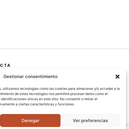
CTA
 Primera Marrada,
Gestionar consentimiento
25600, Balaguer
s, utilizamos tecnologías como las cookies para almacenar y/o acceder a la
da)
entimiento de estas tecnologías nos permitirá procesar datos como el
entificaciones únicas en este sitio. No consentir o retirar el
@jardipamies.com
vamente a ciertas características y funciones.
238 242
Denegar
Ver preferencias