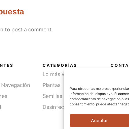
puesta
in
to post a comment.
ANTES
CATEGORÍAS
CONTA
Lo más vendido
Cami
SN, 
y Navegación
Plantas
Para ofrecer las mejores experiencia
(Léri
información del dispositivo. El cons
nes
Semillas
comportamiento de navegación o las id
info
consentimiento, puede afectar negati
d
Desinfección de agua
621 
Aceptar