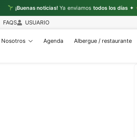
¡Buenas noticias!
Ya enviamos
todos los días
✦
L
FAQS
USUARIO
Nosotros
Agenda
Albergue / restaurante