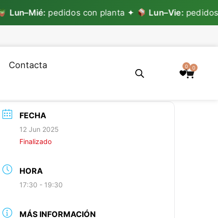
un–Mié:
pedidos con planta ✦
Lun–Vie:
pedidos sin
Contacta
0
0
FECHA
12 Jun 2025
Finalizado
HORA
17:30 - 19:30
MÁS INFORMACIÓN