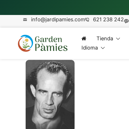
info@jardipamies.com
621 238 242
Tienda
Idioma