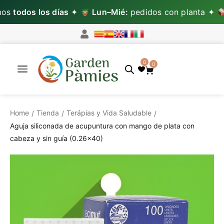
s
todos los días
✦
Lun–Mié:
pedidos con planta ✦
L
0
0
Home
Tienda
Terápias y Vida Saludable
/
/
/
Aguja siliconada de acupuntura con mango de plata con
cabeza y sin guía (0.26×40)