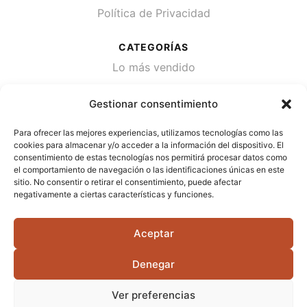
Política de Privacidad
CATEGORÍAS
Lo más vendido
Plantas
Gestionar consentimiento
Semillas
Para ofrecer las mejores experiencias, utilizamos tecnologías como las
Desinfección de agua
cookies para almacenar y/o acceder a la información del dispositivo. El
consentimiento de estas tecnologías nos permitirá procesar datos como
el comportamiento de navegación o las identificaciones únicas en este
CONTACTA
sitio. No consentir o retirar el consentimiento, puede afectar
Cami Primera Marrada, SN, 25600, Balaguer
negativamente a ciertas características y funciones.
(Lérida)
Aceptar
info@jardipamies.com
621 238 242
Denegar
Ver preferencias