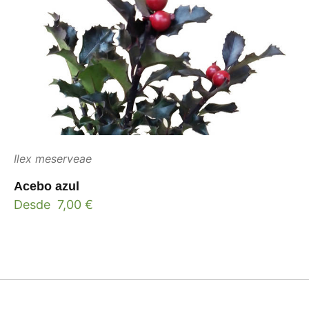
Ilex meserveae
Acebo azul
Desde
7,00
€