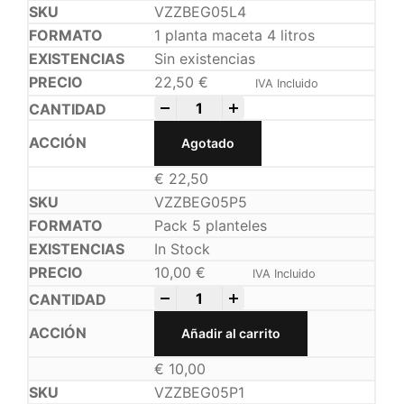
VZZBEG05L4
1 planta maceta 4 litros
Sin existencias
22,50
€
IVA Incluido
-
+
Agotado
€
22,50
VZZBEG05P5
Pack 5 planteles
In Stock
10,00
€
IVA Incluido
-
+
Añadir al carrito
€
10,00
VZZBEG05P1