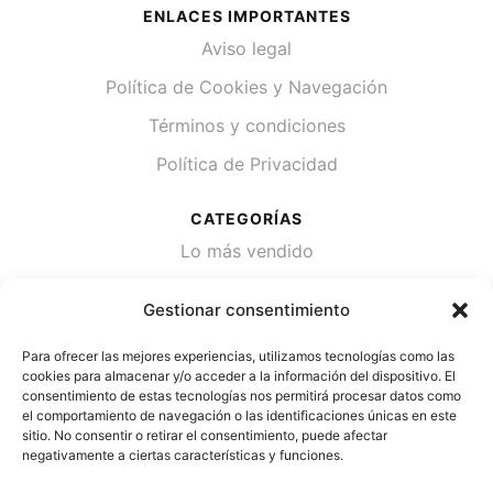
ENLACES IMPORTANTES
Aviso legal
Política de Cookies y Navegación
Términos y condiciones
Política de Privacidad
CATEGORÍAS
Lo más vendido
Plantas
Gestionar consentimiento
Semillas
Para ofrecer las mejores experiencias, utilizamos tecnologías como las
Desinfección de agua
cookies para almacenar y/o acceder a la información del dispositivo. El
consentimiento de estas tecnologías nos permitirá procesar datos como
el comportamiento de navegación o las identificaciones únicas en este
CONTACTA
sitio. No consentir o retirar el consentimiento, puede afectar
Cami Primera Marrada, SN, 25600, Balaguer
negativamente a ciertas características y funciones.
(Lérida)