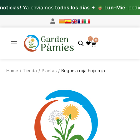
icias!
Ya enviamos
todos los días
✦
Lun–Mié:
pedidos
0
0
Home
Tienda
Plantas
Begonia roja hoja roja
/
/
/