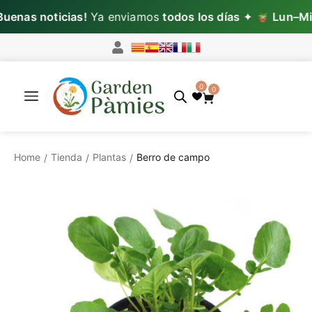
nas noticias!
Ya enviamos
todos los días
✦
Lun–Mié:
p
0
0
Home
Tienda
Plantas
Berro de campo
/
/
/