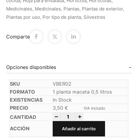
cocida
,
Hoja para ensalada
,
Hortícola
,
Hortícolas
,
Medicinales
,
Medicinales
,
Plantas
,
Plantas de exterior
,
Plantas por uso
,
Por tipo de planta
,
Silvestres
Comparte
Opciones disponibles
VBER02
1 planta maceta 0,5 litros
In Stock
3,50
€
IVA Incluido
-
+
Añadir al carrito