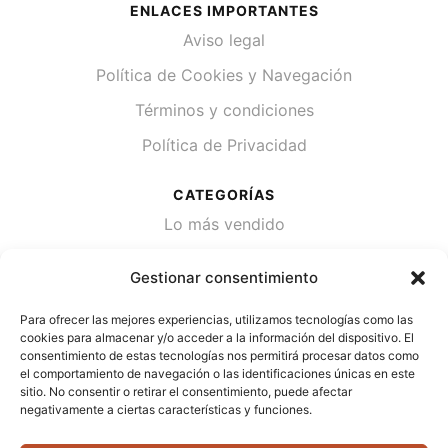
ENLACES IMPORTANTES
Aviso legal
Política de Cookies y Navegación
Términos y condiciones
Política de Privacidad
CATEGORÍAS
Lo más vendido
Plantas
Gestionar consentimiento
Semillas
Para ofrecer las mejores experiencias, utilizamos tecnologías como las
Desinfección de agua
cookies para almacenar y/o acceder a la información del dispositivo. El
consentimiento de estas tecnologías nos permitirá procesar datos como
el comportamiento de navegación o las identificaciones únicas en este
CONTACTA
sitio. No consentir o retirar el consentimiento, puede afectar
Cami Primera Marrada, SN, 25600, Balaguer
negativamente a ciertas características y funciones.
(Lérida)