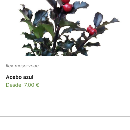
Ilex meserveae
Acebo azul
Desde
7,00
€