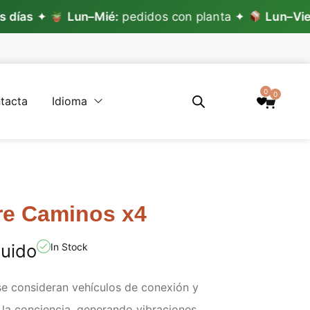
✦
Lun–Mié:
pedidos con planta ✦
Lun–Vie:
pedido
0
0
tacta
Idioma
re Caminos x4
luido
In Stock
se consideran vehículos de conexión y
 la conciencia, generando vibraciones