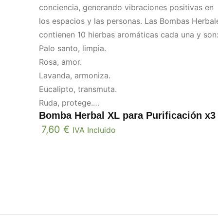
conciencia, generando vibraciones positivas en
los espacios y las personas. Las Bombas Herbal
contienen 10 hierbas aromáticas cada una y son
Palo santo, limpia.
Rosa, amor.
Lavanda, armoniza.
Eucalipto, transmuta.
Ruda, protege.
Bomba Herbal XL para Purificación x3
Alcanfor, equilibra.
7,60
€
Menta, amplifica.
IVA Incluido
Cedro, guía.
Laurel, neutraliza.
Romero, conecta.