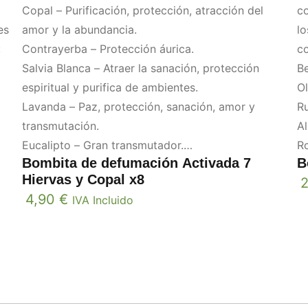
Copal – Purificación, protección, atracción del
co
es
amor y la abundancia.
lo
:
Contrayerba – Protección áurica.
co
Salvia Blanca – Atraer la sanación, protección
Be
espiritual y purifica de ambientes.
Ol
Lavanda – Paz, protección, sanación, amor y
Ru
transmutación.
Al
Eucalipto – Gran transmutador.
R
Bombita de defumación Activada 7
B
Mirra- Limpieza y claridad.
Mi
Hiervas y Copal x8
Romero – Conexión.
4,90
€
IVA Incluido
Ruda – Protección.