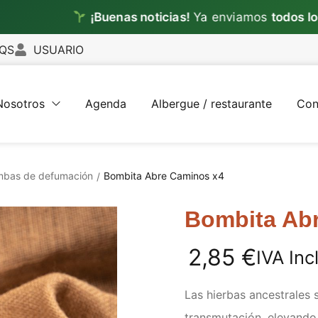
¡Buenas noticias!
Ya enviamos
todos los días
QS
USUARIO
Nosotros
Agenda
Albergue / restaurante
Con
bas de defumación
Bombita Abre Caminos x4
/
Bombita Ab
2,85
€
IVA Inc
Las hierbas ancestrales 
transmutación, elevando