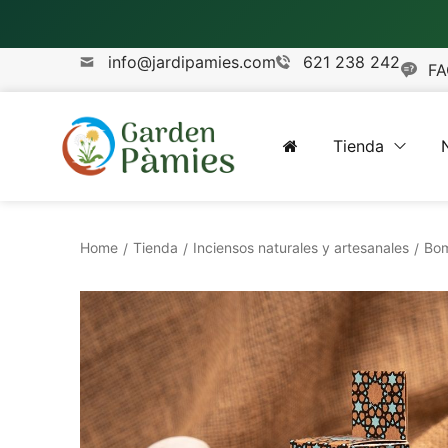
info@jardipamies.com
621 238 242
FA
Tienda
Home
Tienda
Inciensos naturales y artesanales
Bom
/
/
/