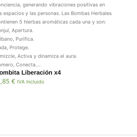
nciencia, generando vibraciones positivas en
s espacios y las personas. Las Bombas Herbales
ntienen 5 hierbas aromáticas cada una y son:
njuí, Apertura.
íbano, Purifica.
da, Protege.
mizcle, Activa y dinamiza el aura.
omero, Conecta.
ombita Liberación x4
rra, Limpieza y Claridad.
2,85
€
IVA Incluido