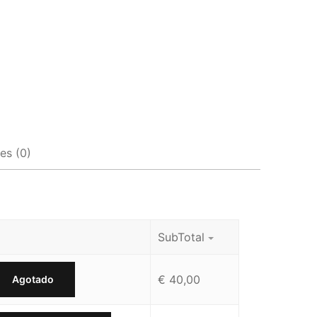
es (0)
SubTotal
€
40,00
Agotado