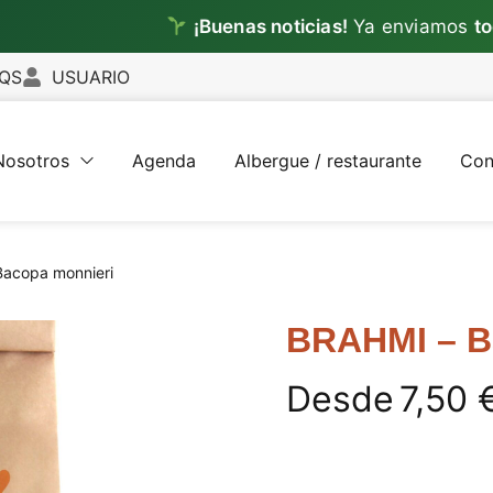
¡Buenas noticias!
Ya enviamos
todos lo
QS
USUARIO
Nosotros
Agenda
Albergue / restaurante
Con
acopa monnieri
BRAHMI – B
Desde
7,50