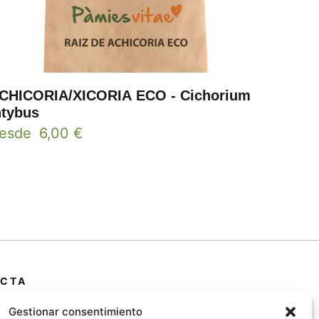
CHICORIA/XICORIA ECO - Cichorium
ntybus
esde
6,00
€
CTA
 Primera Marrada,
Gestionar consentimiento