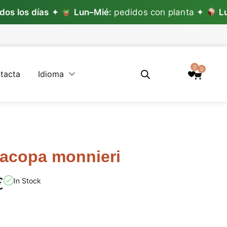
s días
✦
Lun–Mié:
pedidos con planta ✦
Lun–Vie
0
0
tacta
Idioma
acopa monnieri
€
In Stock