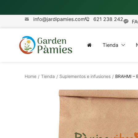
info@jardipamies.com
621 238 242
FA
Tienda
Home
Tienda
Suplementos e infusiones
BRAHMI – B
/
/
/