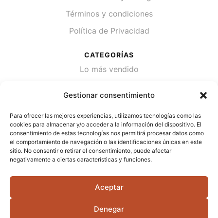
Términos y condiciones
Política de Privacidad
CATEGORÍAS
Lo más vendido
Plantas
Gestionar consentimiento
Semillas
Para ofrecer las mejores experiencias, utilizamos tecnologías como las
Desinfección de agua
cookies para almacenar y/o acceder a la información del dispositivo. El
consentimiento de estas tecnologías nos permitirá procesar datos como
el comportamiento de navegación o las identificaciones únicas en este
CONTACTA
sitio. No consentir o retirar el consentimiento, puede afectar
Cami Primera Marrada, SN, 25600, Balaguer
negativamente a ciertas características y funciones.
(Lérida)
Aceptar
info@jardipamies.com
621 238 242
Denegar