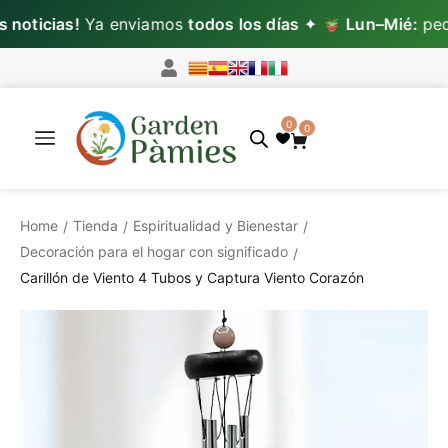
oticias!
Ya enviamos
todos los días
✦
Lun–Mié:
pedid
0
0
Home
Tienda
Espiritualidad y Bienestar
/
/
/
Decoración para el hogar con significado
/
Carillón de Viento 4 Tubos y Captura Viento Corazón