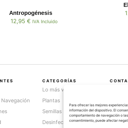
E
Antropogénesis
12,95
€
IVA Incluido
ANTES
CATEGORÍAS
CONTA
Lo más vendido
Cami
SN, 
y Navegación
Plantas
(Léri
Para ofrecer las mejores experiencia
información del dispositivo. El cons
nes
Semillas
comportamiento de navegación o las id
info
consentimiento, puede afectar negati
d
Desinfección de agua
621 