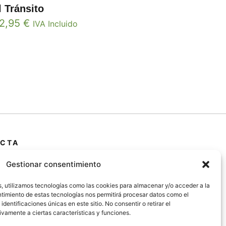
l Tránsito
12,95
€
IVA Incluido
CTA
 Primera Marrada,
Gestionar consentimiento
25600, Balaguer
da)
s, utilizamos tecnologías como las cookies para almacenar y/o acceder a la
entimiento de estas tecnologías nos permitirá procesar datos como el
entificaciones únicas en este sitio. No consentir o retirar el
@jardipamies.com
vamente a ciertas características y funciones.
238 242