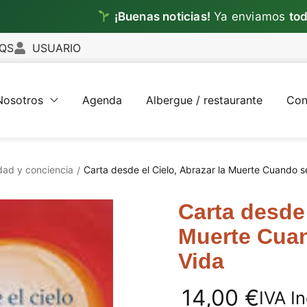
¡Buenas noticias!
Ya enviamos
todos los
QS
USUARIO
Nosotros
Agenda
Albergue / restaurante
Con
idad y conciencia
Carta desde el Cielo, Abrazar la Muerte Cuando s
/
Carta desde 
Muerte Cuan
Vida
14,00
€
IVA In