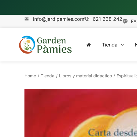
info@jardipamies.com
621 238 242
FA
Tienda
Home
Tienda
Libros y material didáctico
Espiritual
/
/
/