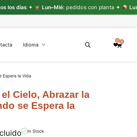
 días
✦
Lun–Mié:
pedidos con planta ✦
Lun–Vie:
0
0
tacta
Idioma
e Espera la Vida
el Cielo, Abrazar la
do se Espera la
cluido
In Stock