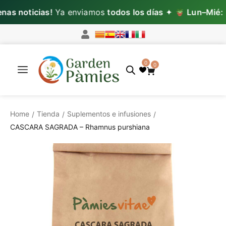
as noticias!
Ya enviamos
todos los días
✦
Lun–Mié:
pe
0
0
Home
Tienda
Suplementos e infusiones
/
/
/
CASCARA SAGRADA – Rhamnus purshiana