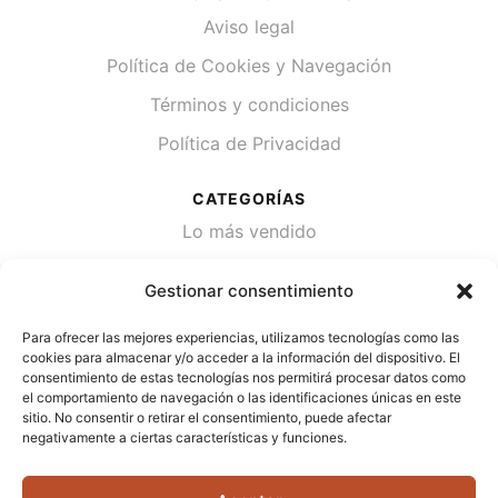
Aviso legal
Política de Cookies y Navegación
Términos y condiciones
Política de Privacidad
CATEGORÍAS
Lo más vendido
Plantas
Gestionar consentimiento
Semillas
Para ofrecer las mejores experiencias, utilizamos tecnologías como las
Desinfección de agua
cookies para almacenar y/o acceder a la información del dispositivo. El
consentimiento de estas tecnologías nos permitirá procesar datos como
el comportamiento de navegación o las identificaciones únicas en este
CONTACTA
sitio. No consentir o retirar el consentimiento, puede afectar
Cami Primera Marrada, SN, 25600, Balaguer
negativamente a ciertas características y funciones.
(Lérida)