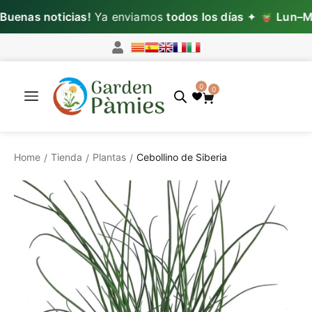
nas noticias!
Ya enviamos
todos los días
✦
Lun–Mié:
0
0
Home
Tienda
Plantas
Cebollino de Siberia
/
/
/