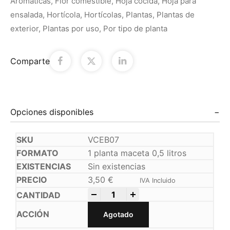
Aromáticas
,
Flor comestible
,
Hoja cocida
,
Hoja para
ensalada
,
Hortícola
,
Hortícolas
,
Plantas
,
Plantas de
exterior
,
Plantas por uso
,
Por tipo de planta
Comparte
Opciones disponibles
VCEB07
1 planta maceta 0,5 litros
Sin existencias
3,50
€
IVA Incluido
-
+
Agotado