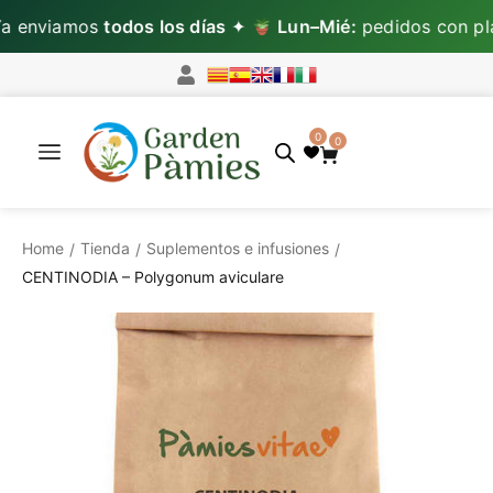
 enviamos
todos los días
✦
Lun–Mié:
pedidos con pla
0
0
Home
Tienda
Suplementos e infusiones
/
/
/
CENTINODIA – Polygonum aviculare