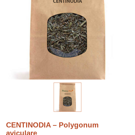
CENTINODIA – Polygonum
aviculare