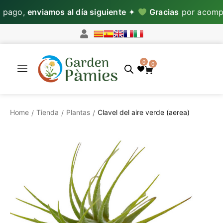
pago,
enviamos al día siguiente
✦
Gracias
por acompañ
0
0
Home
Tienda
Plantas
Clavel del aire verde (aerea)
/
/
/