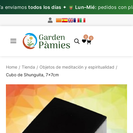
enviamos
todos los días
✦
Lun–Mié:
pedidos con plan
0
0
Home
Tienda
Objetos de meditación y espiritualidad
/
/
/
Cubo de Shunguita, 7x7cm