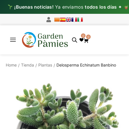
¡Buenas noticias!
Ya enviamos
todos los días
✦
Lun–M
0
0
Home
Tienda
Plantas
Delosperma Echinatum Banbino
/
/
/