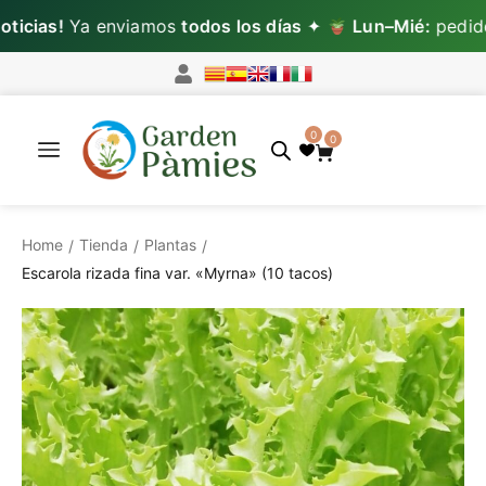
cias!
Ya enviamos
todos los días
✦
Lun–Mié:
pedidos
0
0
Home
Tienda
Plantas
/
/
/
Escarola rizada fina var. «Myrna» (10 tacos)