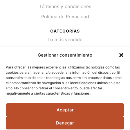
Términos y condiciones
Política de Privacidad
CATEGORÍAS
Lo más vendido
Plantas
Gestionar consentimiento
Semillas
Para ofrecer las mejores experiencias, utilizamos tecnologías como las
Desinfección de agua
cookies para almacenar y/o acceder a la información del dispositivo. El
consentimiento de estas tecnologías nos permitirá procesar datos como
el comportamiento de navegación o las identificaciones únicas en este
CONTACTA
sitio. No consentir o retirar el consentimiento, puede afectar
Cami Primera Marrada, SN, 25600, Balaguer
negativamente a ciertas características y funciones.
(Lérida)
Aceptar
info@jardipamies.com
621 238 242
Denegar