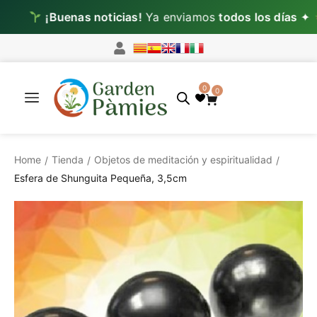
¡Buenas noticias!
Ya enviamos
todos los días
✦
Lun
0
0
Home
Tienda
Objetos de meditación y espiritualidad
/
/
/
Esfera de Shunguita Pequeña, 3,5cm