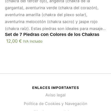
(chakra del tercer ojo), angelita (chakra de la
garganta), aventurina verde (chakra del corazón),
aventurina amarilla (chakra del plexo solar),
aventurina melocotón (chakra sacro) y jaspe rojo
(chakra raíz). Estas piedras son ideales para masajes,
Set de 7 Piedras con Colores de los Chakras
permitiendo no solo la relajación, sino también la
12,00
€
IVA Incluido
alineación y equilibración de los chakras. Además, su
uso en terapias de sanación energética potencia el
bienestar físico y emocional, convirtiéndolas en una
excelente herramienta para aquellos que buscan
profundizar en su práctica de autocuidado y
meditación.
ENLACES IMPORTANTES
Aviso legal
Política de Cookies y Navegación