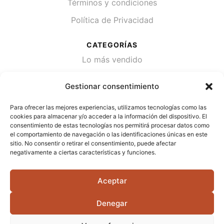
Términos y condiciones
Política de Privacidad
CATEGORÍAS
Lo más vendido
Plantas
Gestionar consentimiento
Semillas
Para ofrecer las mejores experiencias, utilizamos tecnologías como las
Desinfección de agua
cookies para almacenar y/o acceder a la información del dispositivo. El
consentimiento de estas tecnologías nos permitirá procesar datos como
el comportamiento de navegación o las identificaciones únicas en este
CONTACTA
sitio. No consentir o retirar el consentimiento, puede afectar
Cami Primera Marrada, SN, 25600, Balaguer
negativamente a ciertas características y funciones.
(Lérida)
Aceptar
info@jardipamies.com
621 238 242
Denegar