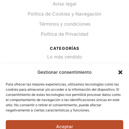
Aviso legal
Política de Cookies y Navegación
Términos y condiciones
Política de Privacidad
CATEGORÍAS
Lo más vendido
Plantas
Gestionar consentimiento
Semillas
Para ofrecer las mejores experiencias, utilizamos tecnologías como las
Desinfección de agua
cookies para almacenar y/o acceder a la información del dispositivo. El
consentimiento de estas tecnologías nos permitirá procesar datos como
el comportamiento de navegación o las identificaciones únicas en este
CONTACTA
sitio. No consentir o retirar el consentimiento, puede afectar
Cami Primera Marrada, SN, 25600, Balaguer
negativamente a ciertas características y funciones.
(Lérida)
Aceptar
info@jardipamies.com