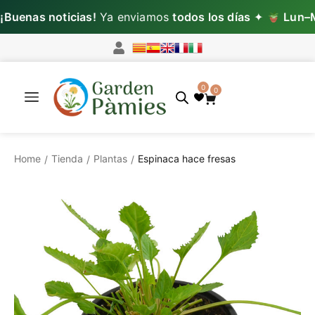
enas noticias!
Ya enviamos
todos los días
✦
Lun–Mié
0
0
Home
Tienda
Plantas
Espinaca hace fresas
/
/
/