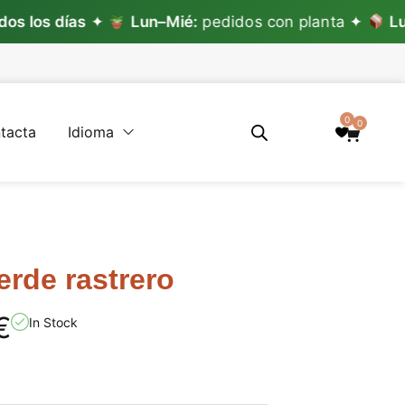
 días
✦
Lun–Mié:
pedidos con planta ✦
Lun–Vie:
0
0
tacta
Idioma
rde rastrero
€
In Stock