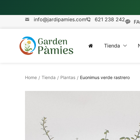
info@jardipamies.com
621 238 242
FA
Tienda
Home
Tienda
Plantas
Euonimus verde rastrero
/
/
/