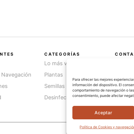
ANTES
CATEGORÍAS
CONTA
Lo más vendido
Cami
SN, 
y Navegación
Plantas
(Léri
Para ofrecer las mejores experiencia
información del dispositivo. El cons
nes
Semillas
comportamiento de navegación o las id
info
consentimiento, puede afectar negati
d
Desinfección de agua
621 
Aceptar
Política de Cookies y navegació