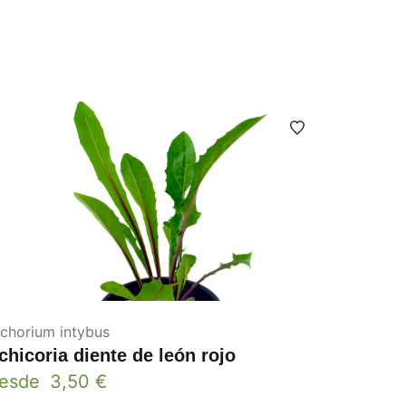
ichorium intybus
chicoria diente de león rojo
esde
3,50
€