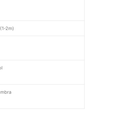
(1-2m)
ol
ombra