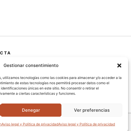
CTA
 Primera Marrada,
Gestionar consentimiento
25600, Balaguer
da)
s, utilizamos tecnologías como las cookies para almacenar y/o acceder a la
entimiento de estas tecnologías nos permitirá procesar datos como el
entificaciones únicas en este sitio. No consentir o retirar el
@jardipamies.com
vamente a ciertas características y funciones.
238 242
Denegar
Ver preferencias
n
Aviso legal y Política de privacidad
Aviso legal y Política de privacidad