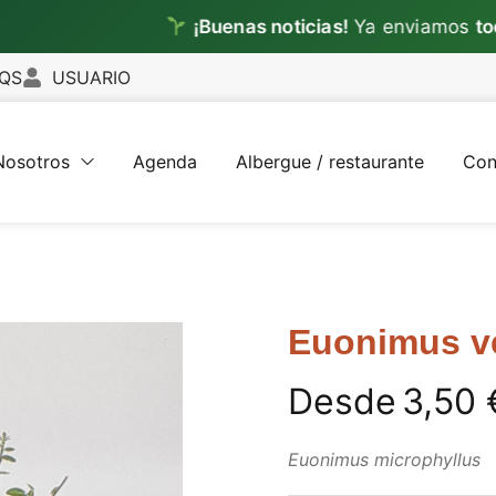
¡Buenas noticias!
Ya enviamos
todos los
QS
USUARIO
Nosotros
Agenda
Albergue / restaurante
Con
Euonimus ve
Desde
3,50
Euonimus microphyllus