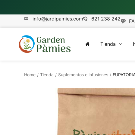
info@jardipamies.com
621 238 242
FA
Tienda
Home
Tienda
Suplementos e infusiones
EUPATORIA 
/
/
/