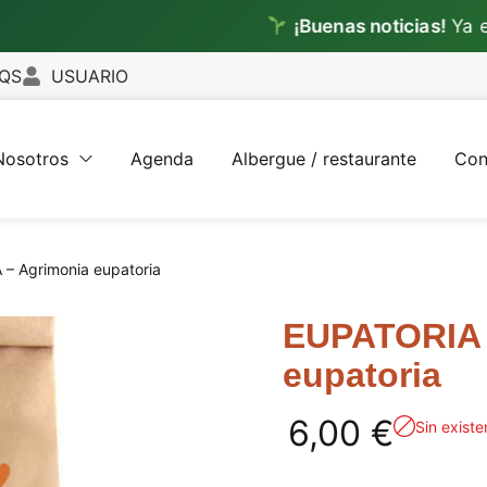
¡Buenas noticias!
Ya envia
QS
USUARIO
Nosotros
Agenda
Albergue / restaurante
Con
– Agrimonia eupatoria
EUPATORIA 
eupatoria
6,00
€
Sin existe