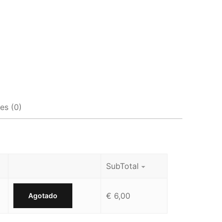
es (0)
SubTotal
€
6,00
Agotado