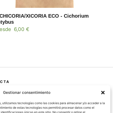
CHICORIA/XICORIA ECO - Cichorium
ntybus
esde
6,00
€
CTA
 Primera Marrada,
Gestionar consentimiento
25600, Balaguer
da)
s, utilizamos tecnologías como las cookies para almacenar y/o acceder a la
entimiento de estas tecnologías nos permitirá procesar datos como el
entificaciones únicas en este sitio. No consentir o retirar el