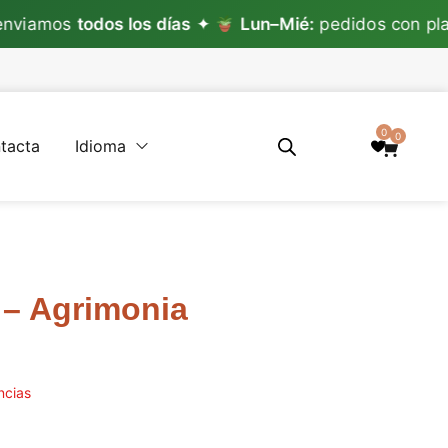
mos
todos los días
✦
Lun–Mié:
pedidos con planta 
0
0
tacta
Idioma
– Agrimonia
ncias