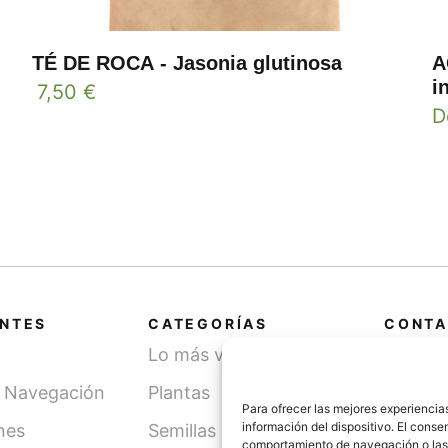
TÉ DE ROCA - Jasonia glutinosa
A
i
7,50
€
D
ANTES
CATEGORÍAS
CONTA
Lo más vendido
Cami
SN, 
y Navegación
Plantas
(Léri
Para ofrecer las mejores experiencia
información del dispositivo. El cons
nes
Semillas
comportamiento de navegación o las id