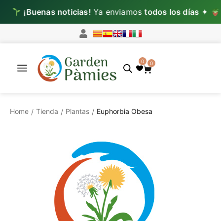
Buenas noticias!
Ya enviamos
todos los días
✦
Lun–Mi
0
0
Home
Tienda
Plantas
Euphorbia Obesa
/
/
/