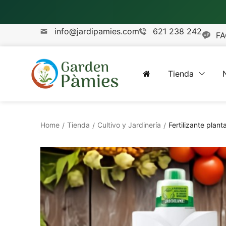
info@jardipamies.com
621 238 242
FA
Tienda
Home
Tienda
Cultivo y Jardinería
Fertilizante plan
/
/
/