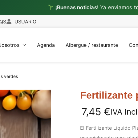
¡Buenas noticias!
Ya enviamos
todos lo
QS
USUARIO
Nosotros
Agenda
Albergue / restaurante
Con
tas verdes
Fertilizante
7,45
€
IVA Inc
El Fertilizante Líquido 
especialmente para planta