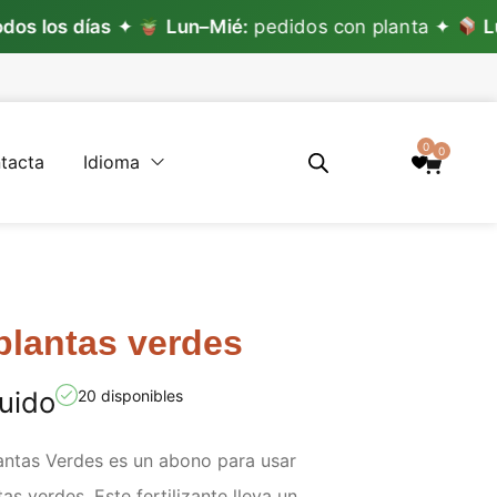
s días
✦
Lun–Mié:
pedidos con planta ✦
Lun–Vie
0
0
tacta
Idioma
 plantas verdes
luido
20 disponibles
Plantas Verdes es un abono para usar
s verdes. Este fertilizante lleva un