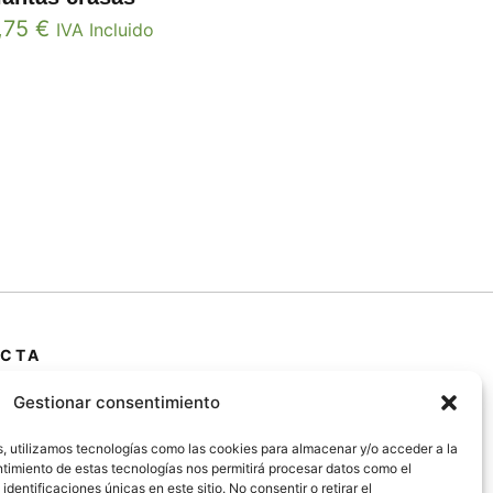
,75
€
IVA Incluido
CTA
 Primera Marrada,
Gestionar consentimiento
25600, Balaguer
da)
s, utilizamos tecnologías como las cookies para almacenar y/o acceder a la
entimiento de estas tecnologías nos permitirá procesar datos como el
entificaciones únicas en este sitio. No consentir o retirar el
@jardipamies.com