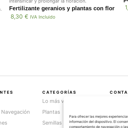
intensificar y prolongar la floración.
1
Fertilizante geranios y plantas con flor
.
8,30
€
IVA Incluido
ANTES
CATEGORÍAS
CONTA
Lo más vendido
Cami
SN, 
y Navegación
Plantas
(Léri
Para ofrecer las mejores experiencia
información del dispositivo. El cons
nes
Semillas
comportamiento de navegación o las id
info