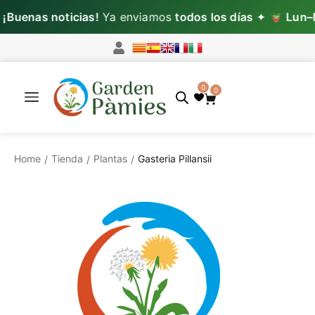
Buenas noticias!
Ya enviamos
todos los días
✦
Lun–Mi
0
0
Home
Tienda
Plantas
Gasteria Pillansii
/
/
/