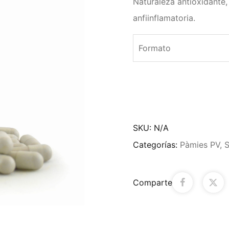
Naturaleza antioxidante, 
anfiinflamatoria.
Formato
SKU:
N/A
Categorías:
Pàmies PV
,
S
Comparte