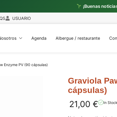
¡Buenas noticias!
Ya envi
QS
USUARIO
Nosotros
Agenda
Albergue / restaurante
Con
aw Enzyme PV (90 cápsulas)
Graviola Pa
cápsulas)
21,00
€
In Stoc