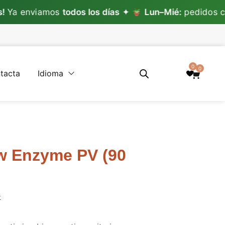
amos
todos los días
✦
Lun–Mié:
pedidos con planta
0
0
tacta
Idioma
w Enzyme PV (90
k