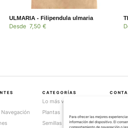
ULMARIA - Filipendula ulmaria
T
Desde
7,50
€
D
ANTES
CATEGORÍAS
CONTA
Lo más vendido
Cami
SN, 
y Navegación
Plantas
(Léri
Para ofrecer las mejores experiencia
información del dispositivo. El cons
nes
Semillas
comportamiento de navegación o las id