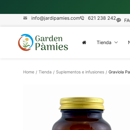
info@jardipamies.com
621 238 242
FA
Tienda
Home
Tienda
Suplementos e infusiones
Graviola P
/
/
/