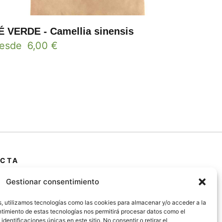
É VERDE - Camellia sinensis
esde
6,00
€
CTA
 Primera Marrada,
Gestionar consentimiento
25600, Balaguer
da)
s, utilizamos tecnologías como las cookies para almacenar y/o acceder a la
entimiento de estas tecnologías nos permitirá procesar datos como el
entificaciones únicas en este sitio. No consentir o retirar el