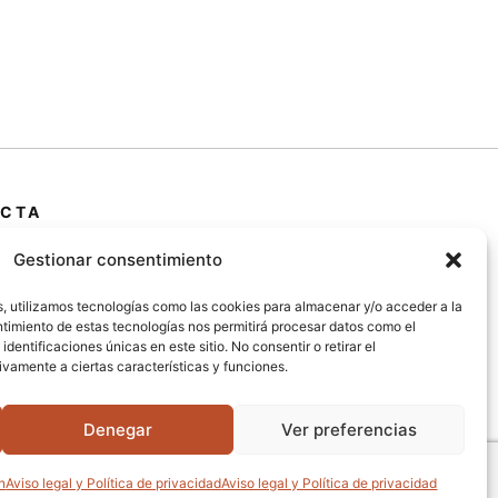
CTA
 Primera Marrada,
Gestionar consentimiento
25600, Balaguer
da)
s, utilizamos tecnologías como las cookies para almacenar y/o acceder a la
entimiento de estas tecnologías nos permitirá procesar datos como el
entificaciones únicas en este sitio. No consentir o retirar el
@jardipamies.com
vamente a ciertas características y funciones.
238 242
Denegar
Ver preferencias
n
Aviso legal y Política de privacidad
Aviso legal y Política de privacidad