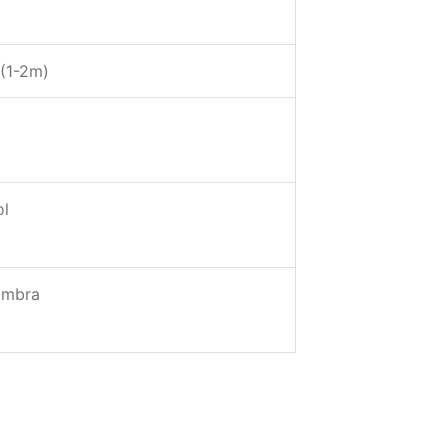
(1-2m)
ol
ombra