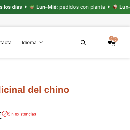
as
✦
Lun–Mié:
pedidos con planta ✦
Lun–Vie:
ped
0
0
tacta
Idioma
icinal del chino
€
Sin existencias