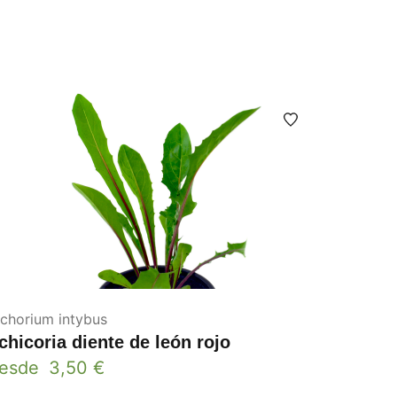
ichorium intybus
chicoria diente de león rojo
esde
3,50
€