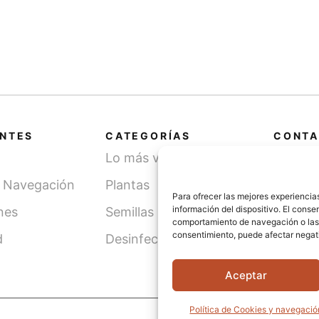
ANTES
CATEGORÍAS
CONTA
Lo más vendido
Cami
SN, 
y Navegación
Plantas
(Léri
Para ofrecer las mejores experiencia
información del dispositivo. El cons
nes
Semillas
comportamiento de navegación o las id
info
consentimiento, puede afectar negati
d
Desinfección de agua
621 
Aceptar
Política de Cookies y navegació