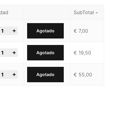
idad
SubTotal
+
€
7,00
Agotado
+
€
19,50
Agotado
+
€
55,00
Agotado