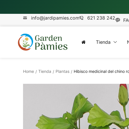
info@jardipamies.com
621 238 242
FA
Tienda
Home
Tienda
Plantas
Hibisco medicinal del chino r
/
/
/