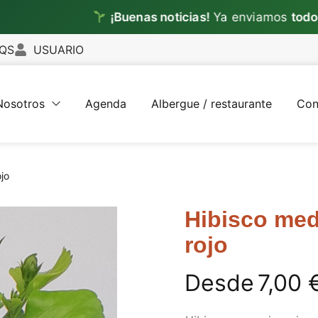
¡Buenas noticias!
Ya enviamos
todos los dí
QS
USUARIO
Nosotros
Agenda
Albergue / restaurante
Con
ojo
Hibisco med
rojo
Desde
7,00