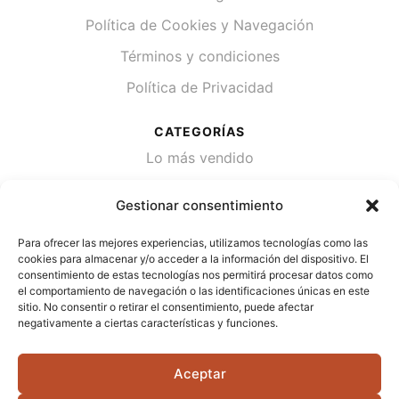
Política de Cookies y Navegación
Términos y condiciones
Política de Privacidad
CATEGORÍAS
Lo más vendido
Plantas
Gestionar consentimiento
Semillas
Para ofrecer las mejores experiencias, utilizamos tecnologías como las
Desinfección de agua
cookies para almacenar y/o acceder a la información del dispositivo. El
consentimiento de estas tecnologías nos permitirá procesar datos como
el comportamiento de navegación o las identificaciones únicas en este
CONTACTA
sitio. No consentir o retirar el consentimiento, puede afectar
Cami Primera Marrada, SN, 25600, Balaguer
negativamente a ciertas características y funciones.
(Lérida)
Aceptar
info@jardipamies.com