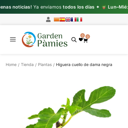
s noticias!
Ya enviamos
todos los días
✦
Lun–Mié:
pe
0
0
Home
Tienda
Plantas
Higuera cuello de dama negra
/
/
/