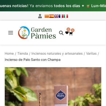
as noticias!
Ya enviamos
todos los días
✦
Lun–Mié:
p
0
0
Home
Tienda
Inciensos naturales y artesanales
Varitas
/
/
/
/
Incienso de Palo Santo con Champa