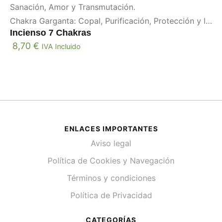
Sanación, Amor y Transmutación.
Chakra Garganta: Copal, Purificación, Protección y la
Incienso 7 Chakras
Abundancia.
8,70
€
IVA Incluido
Chakra Corazón: Romero, Conexión.
Chakra Plexo Solar: Palo Santo, Limpieza, Protección
y Armonía.
Chakra Sacro: Mirra, Limpieza y Claridad.
Chakra Raíz: Rosas, Relajación, Estimula el Amor y la
Compasión.
ENLACES IMPORTANTES
Aviso legal
Política de Cookies y Navegación
Términos y condiciones
Política de Privacidad
CATEGORÍAS