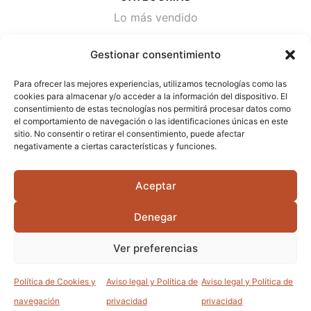
Lo más vendido
Plantas
Gestionar consentimiento
Semillas
Para ofrecer las mejores experiencias, utilizamos tecnologías como las
Desinfección de agua
cookies para almacenar y/o acceder a la información del dispositivo. El
consentimiento de estas tecnologías nos permitirá procesar datos como
el comportamiento de navegación o las identificaciones únicas en este
CONTACTA
sitio. No consentir o retirar el consentimiento, puede afectar
Cami Primera Marrada, SN, 25600, Balaguer
negativamente a ciertas características y funciones.
(Lérida)
Aceptar
info@jardipamies.com
621 238 242
Denegar
Ver preferencias
©2026 Garden Pàmies S.L.U.
Política de Cookies y
Aviso legal y Política de
Aviso legal y Política de
0
0
navegación
privacidad
privacidad