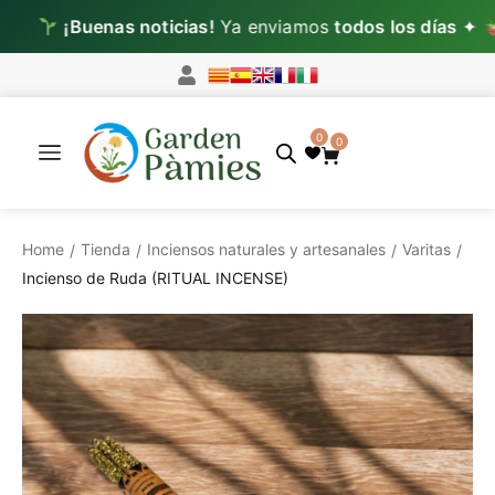
¡Buenas noticias!
Ya enviamos
todos los días
✦
Lun–
0
0
Home
Tienda
Inciensos naturales y artesanales
Varitas
/
/
/
/
Incienso de Ruda (RITUAL INCENSE)