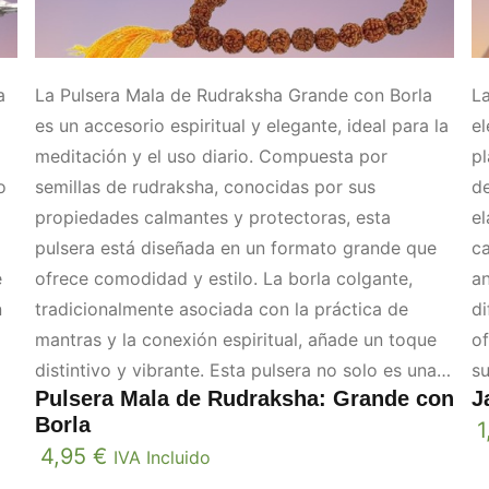
a
La Pulsera Mala de Rudraksha Grande con Borla
La
es un accesorio espiritual y elegante, ideal para la
el
meditación y el uso diario. Compuesta por
pl
o
semillas de rudraksha, conocidas por sus
de
propiedades calmantes y protectoras, esta
el
pulsera está diseñada en un formato grande que
ca
e
ofrece comodidad y estilo. La borla colgante,
an
n
tradicionalmente asociada con la práctica de
di
mantras y la conexión espiritual, añade un toque
of
distintivo y vibrante. Esta pulsera no solo es una
s
Pulsera Mala de Rudraksha: Grande con
J
herramienta para la concentración y la
pu
Borla
1
meditación, sino también un complemento
e
4,95
€
IVA Incluido
decorativo que simboliza paz y equilibrio interior.
pr