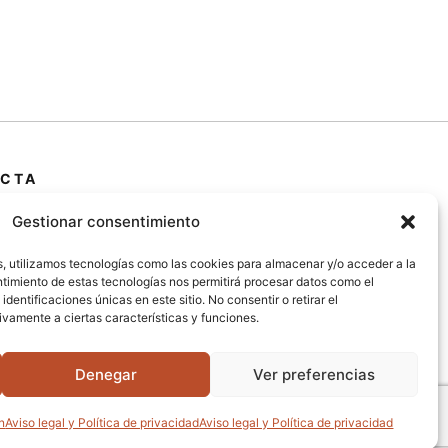
rsátil que permite expresar la conexión con la
turaleza y la energía de los minerales de
anera única.
CTA
 Primera Marrada,
Gestionar consentimiento
25600, Balaguer
da)
s, utilizamos tecnologías como las cookies para almacenar y/o acceder a la
entimiento de estas tecnologías nos permitirá procesar datos como el
entificaciones únicas en este sitio. No consentir o retirar el
@jardipamies.com
vamente a ciertas características y funciones.
238 242
Denegar
Ver preferencias
n
Aviso legal y Política de privacidad
Aviso legal y Política de privacidad