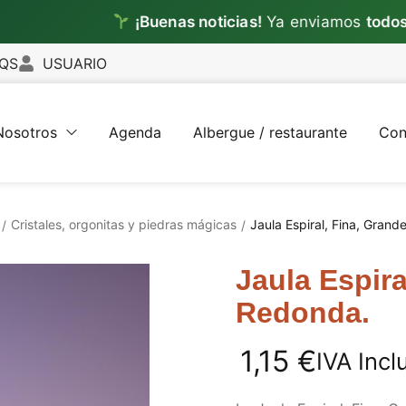
¡Buenas noticias!
Ya enviamos
todos los d
QS
USUARIO
Nosotros
Agenda
Albergue / restaurante
Con
Cristales, orgonitas y piedras mágicas
Jaula Espiral, Fina, Gran
/
/
Jaula Espira
Redonda.
1,15
€
IVA Incl