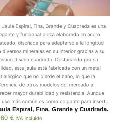
 Jaula Espiral, Fina, Grande y Cuadrada es una
egante y funcional pieza elaborada en acero
ateado, diseñada para adaptarse a la longitud
 diversos minerales en su interior gracias a su
ástico diseño cuadrado. Destacando por su
lidad, esta jaula está fabricada con un metal
tialérgico que no pierde el baño, lo que la
ferencia de otros modelos del mercado al
recer mayor durabilidad y resistencia. Aunque
u uso más común es como colgante para insertar
aula Espiral, Fina, Grande y Cuadrada.
ntas biterminadas, minerales naturales y
,60
€
sferas, también puede funcionar como un
IVA Incluido
áctico llavero, convirtiéndose en un accesorio