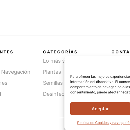
ve
na
m
ANTES
CATEGORÍAS
CONTA
Lo más vendido
Cami
SN, 
y Navegación
Plantas
(Léri
Para ofrecer las mejores experiencia
información del dispositivo. El cons
nes
Semillas
comportamiento de navegación o las id
info
consentimiento, puede afectar negati
d
Desinfección de agua
621 
Aceptar
Política de Cookies y navegació