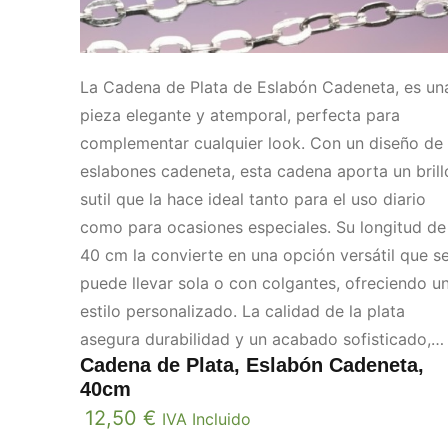
La Cadena de Plata de Eslabón Cadeneta, es un
pieza elegante y atemporal, perfecta para
complementar cualquier look. Con un diseño de
eslabones cadeneta, esta cadena aporta un brill
sutil que la hace ideal tanto para el uso diario
como para ocasiones especiales. Su longitud de
40 cm la convierte en una opción versátil que s
puede llevar sola o con colgantes, ofreciendo u
estilo personalizado. La calidad de la plata
asegura durabilidad y un acabado sofisticado,
Cadena de Plata, Eslabón Cadeneta,
haciendo de esta cadena una adición
40cm
imprescindible a cualquier colección de joyas.
12,50
€
IVA Incluido