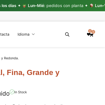
ías
✦
Lun–Mié:
pedidos con planta ✦
Lun–Vie:
pe
0
0
tacta
Idioma
de y Redonda.
l, Fina, Grande y
uido
In Stock