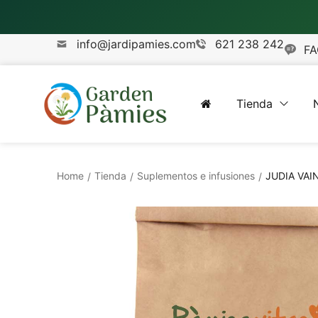
info@jardipamies.com
621 238 242
FA
Tienda
Home
Tienda
Suplementos e infusiones
JUDIA VAIN
/
/
/