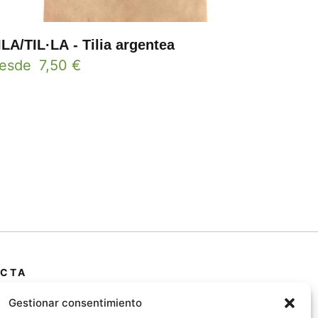
ILA/TIL·LA - Tilia argentea
esde
7,50
€
CTA
 Primera Marrada,
Gestionar consentimiento
25600, Balaguer