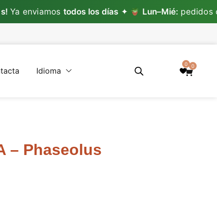
iamos
todos los días
✦
Lun–Mié:
pedidos con plan
0
0
tacta
Idioma
A – Phaseolus