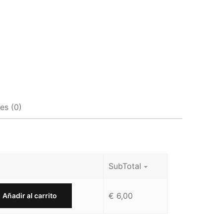
es (0)
SubTotal
€
6,00
Añadir al carrito