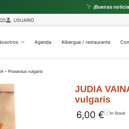
¡Buenas noticias!
Ya env
QS
USUARIO
Nosotros
Agenda
Albergue / restaurante
Con
A – Phaseolus vulgaris
JUDIA VAIN
vulgaris
6,00
€
In Stock