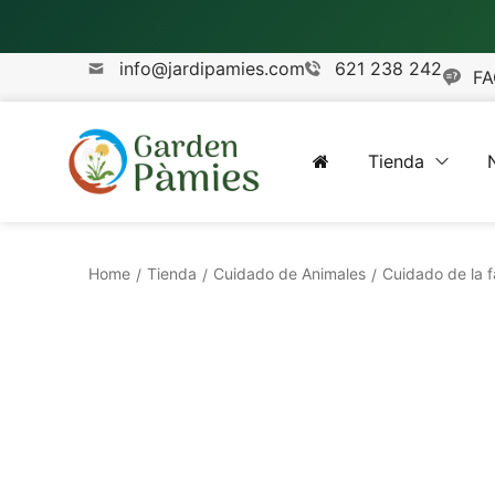
info@jardipamies.com
621 238 242
FA
Tienda
Home
Tienda
Cuidado de Animales
Cuidado de la fa
/
/
/