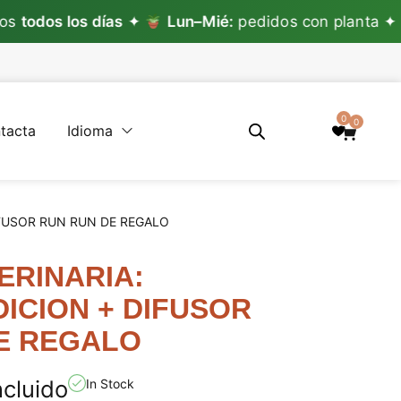
dos los días
✦
Lun–Mié:
pedidos con planta ✦
L
0
0
tacta
Idioma
DIFUSOR RUN RUN DE REGALO
TERINARIA:
ICION + DIFUSOR
E REGALO
ncluido
In Stock