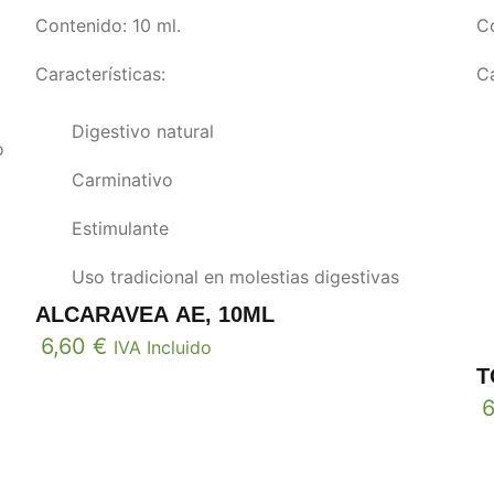
Contenido: 10 ml.
C
Características:
Ca
Digestivo natural
o
Carminativo
Estimulante
Uso tradicional en molestias digestivas
ALCARAVEA AE, 10ML
6,60
€
IVA Incluido
T
6