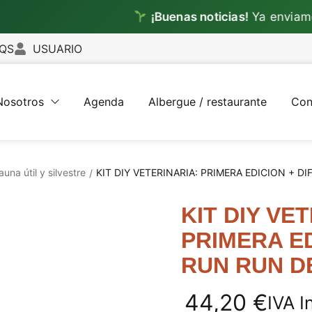
¡Buenas noticias!
Ya enviamos
to
QS
USUARIO
Nosotros
Agenda
Albergue / restaurante
Con
una útil y silvestre
KIT DIY VETERINARIA: PRIMERA EDICION + 
/
KIT DIY VE
PRIMERA ED
RUN RUN D
44,20
€
IVA I