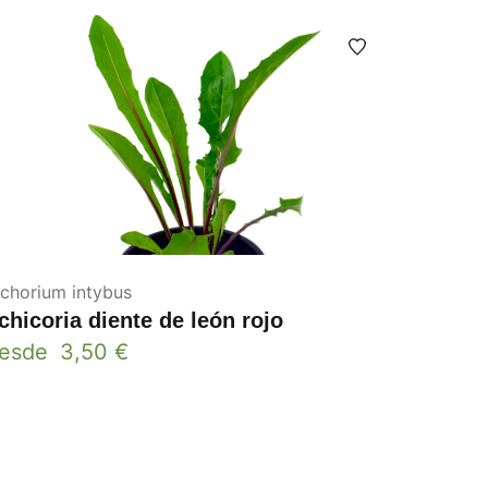
ichorium intybus
chicoria diente de león rojo
esde
3,50
€