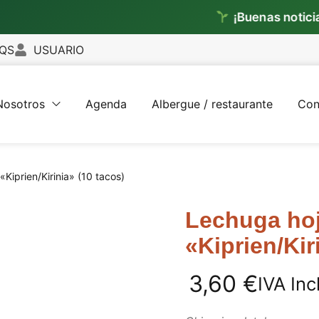
¡Buenas noticias!
Ya en
QS
USUARIO
Nosotros
Agenda
Albergue / restaurante
Con
Kiprien/Kirinia» (10 tacos)
Lechuga hoj
«Kiprien/Kir
3,60
€
IVA Inc