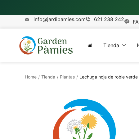
info@jardipamies.com
621 238 242
FA
Tienda
Home
Tienda
Plantas
Lechuga hoja de roble verde «
/
/
/