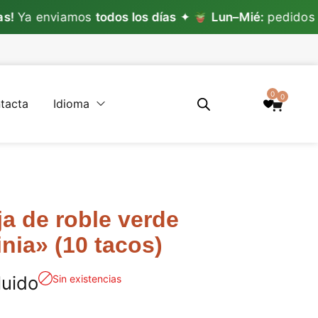
viamos
todos los días
✦
Lun–Mié:
pedidos con plan
0
0
tacta
Idioma
a de roble verde
inia» (10 tacos)
luido
Sin existencias