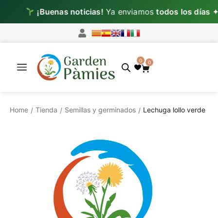
¡Buenas noticias!
Ya enviamos
todos los días
✦
0
0
Home
Tienda
Semillas y germinados
Lechuga lollo verde
/
/
/