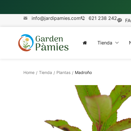
info@jardipamies.com
621 238 242
FA
Tienda
Home
Tienda
Plantas
Madroño
/
/
/