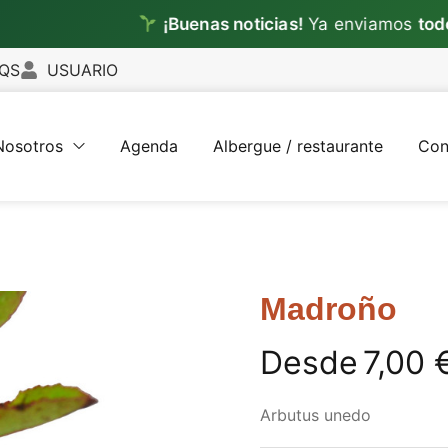
¡Buenas noticias!
Ya enviamos
todos los d
QS
USUARIO
Nosotros
Agenda
Albergue / restaurante
Con
Madroño
Desde
7,00
Arbutus unedo