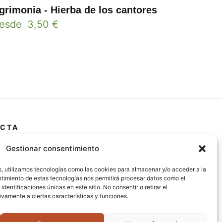
grimonia - Hierba de los cantores
esde
3,50
€
CTA
 Primera Marrada,
Gestionar consentimiento
25600, Balaguer
da)
s, utilizamos tecnologías como las cookies para almacenar y/o acceder a la
entimiento de estas tecnologías nos permitirá procesar datos como el
entificaciones únicas en este sitio. No consentir o retirar el
@jardipamies.com
vamente a ciertas características y funciones.
238 242