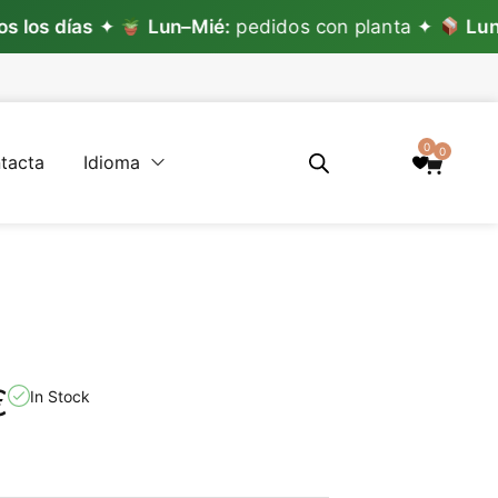
ías
✦
Lun–Mié:
pedidos con planta ✦
Lun–Vie:
pe
0
0
tacta
Idioma
€
In Stock