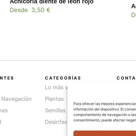
Achicoria diente de león rojo
A
Desde
3,50
€
D
ANTES
CATEGORÍAS
CONTA
Lo más vendido
Cami
SN, 
y Navegación
Plantas
(Léri
Para ofrecer las mejores experiencia
información del dispositivo. El cons
nes
Semillas
comportamiento de navegación o las id
info
consentimiento, puede afectar negati
d
Desinfección de agua
621 