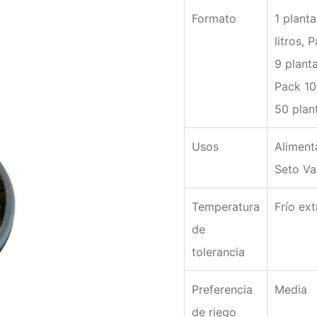
Formato
1 planta
litros, 
9 planta
Pack 10
50 plan
Usos
Alimenta
Seto Va
Temperatura
Frío ex
de
tolerancia
Preferencia
Media
de riego