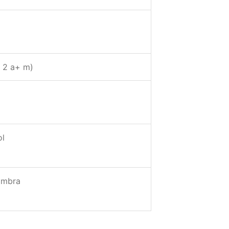
e 2 a+ m)
ol
ombra