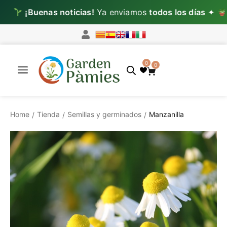
¡Buenas noticias!
Ya enviamos
todos los días
✦
Lun–M
0
0
Home
Tienda
Semillas y germinados
Manzanilla
/
/
/