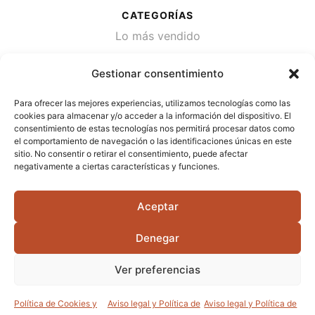
CATEGORÍAS
Lo más vendido
Plantas
Gestionar consentimiento
Semillas
Para ofrecer las mejores experiencias, utilizamos tecnologías como las
Desinfección de agua
cookies para almacenar y/o acceder a la información del dispositivo. El
consentimiento de estas tecnologías nos permitirá procesar datos como
el comportamiento de navegación o las identificaciones únicas en este
CONTACTA
sitio. No consentir o retirar el consentimiento, puede afectar
Cami Primera Marrada, SN, 25600, Balaguer
negativamente a ciertas características y funciones.
(Lérida)
Aceptar
info@jardipamies.com
621 238 242
Denegar
Ver preferencias
©2026 Garden Pàmies S.L.U.
Política de Cookies y
Aviso legal y Política de
Aviso legal y Política de
0
0