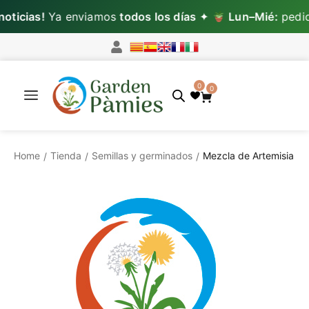
ticias!
Ya enviamos
todos los días
✦
Lun–Mié:
pedido
0
0
Home
Tienda
Semillas y germinados
Mezcla de Artemisia
/
/
/