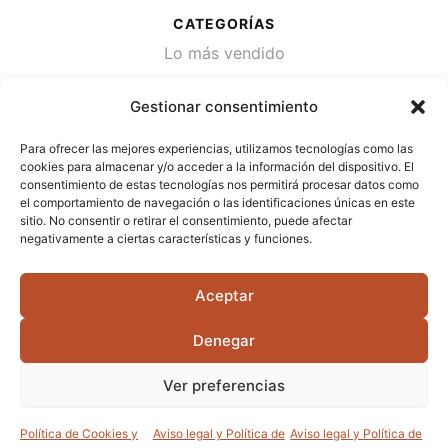
CATEGORÍAS
Lo más vendido
Plantas
Gestionar consentimiento
Semillas
Para ofrecer las mejores experiencias, utilizamos tecnologías como las
Desinfección de agua
cookies para almacenar y/o acceder a la información del dispositivo. El
consentimiento de estas tecnologías nos permitirá procesar datos como
el comportamiento de navegación o las identificaciones únicas en este
CONTACTA
sitio. No consentir o retirar el consentimiento, puede afectar
Cami Primera Marrada, SN, 25600, Balaguer
negativamente a ciertas características y funciones.
(Lérida)
Aceptar
info@jardipamies.com
621 238 242
Denegar
Ver preferencias
©2026 Garden Pàmies S.L.U.
Política de Cookies y
Aviso legal y Política de
Aviso legal y Política de
0