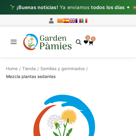
¡Buenas noticias!
Ya enviamos
todos los días
✦
Lun
0
0
Home
Tienda
Semillas y germinados
/
/
/
Mezcla plantas sedantes