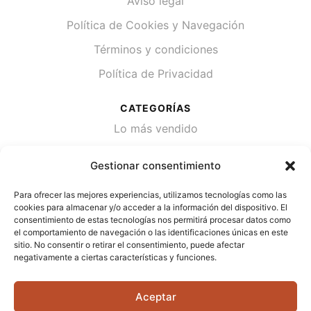
Aviso legal
Política de Cookies y Navegación
Términos y condiciones
Política de Privacidad
CATEGORÍAS
Lo más vendido
Plantas
Gestionar consentimiento
Semillas
Para ofrecer las mejores experiencias, utilizamos tecnologías como las
Desinfección de agua
cookies para almacenar y/o acceder a la información del dispositivo. El
consentimiento de estas tecnologías nos permitirá procesar datos como
el comportamiento de navegación o las identificaciones únicas en este
CONTACTA
sitio. No consentir o retirar el consentimiento, puede afectar
Cami Primera Marrada, SN, 25600, Balaguer
negativamente a ciertas características y funciones.
(Lérida)
Aceptar
info@jardipamies.com