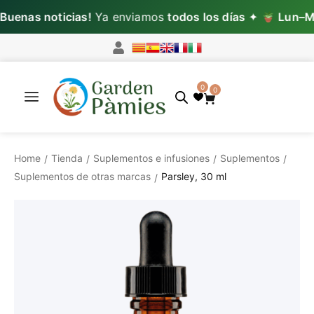
uenas noticias!
Ya enviamos
todos los días
✦
Lun–Mié
0
0
Home
Tienda
Suplementos e infusiones
Suplementos
/
/
/
/
Suplementos de otras marcas
Parsley, 30 ml
/