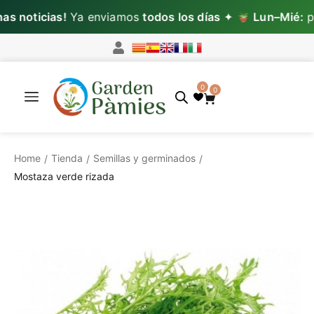
icias!
Ya enviamos
todos los días
✦
Lun–Mié:
pedidos
0
0
Home
Tienda
Semillas y germinados
/
/
/
Mostaza verde rizada