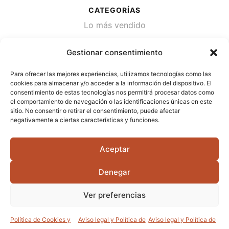
CATEGORÍAS
Lo más vendido
Plantas
Gestionar consentimiento
Semillas
Para ofrecer las mejores experiencias, utilizamos tecnologías como las
Desinfección de agua
cookies para almacenar y/o acceder a la información del dispositivo. El
consentimiento de estas tecnologías nos permitirá procesar datos como
el comportamiento de navegación o las identificaciones únicas en este
CONTACTA
sitio. No consentir o retirar el consentimiento, puede afectar
Cami Primera Marrada, SN, 25600, Balaguer
negativamente a ciertas características y funciones.
(Lérida)
Aceptar
info@jardipamies.com
621 238 242
Denegar
Ver preferencias
©2026 Garden Pàmies S.L.U.
Política de Cookies y
Aviso legal y Política de
Aviso legal y Política de
0
0