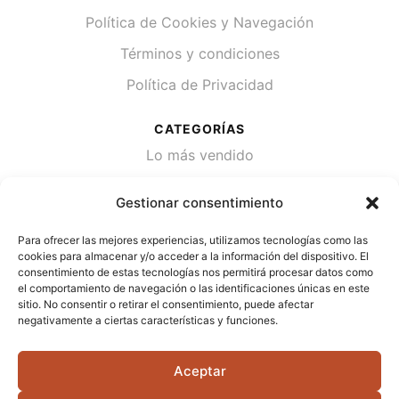
Política de Cookies y Navegación
Términos y condiciones
Política de Privacidad
CATEGORÍAS
Lo más vendido
Plantas
Gestionar consentimiento
Semillas
Para ofrecer las mejores experiencias, utilizamos tecnologías como las
Desinfección de agua
cookies para almacenar y/o acceder a la información del dispositivo. El
consentimiento de estas tecnologías nos permitirá procesar datos como
el comportamiento de navegación o las identificaciones únicas en este
CONTACTA
sitio. No consentir o retirar el consentimiento, puede afectar
Cami Primera Marrada, SN, 25600, Balaguer
negativamente a ciertas características y funciones.
(Lérida)
Aceptar
info@jardipamies.com