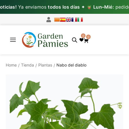
cias!
Ya enviamos
todos los días
✦
Lun–Mié:
pedidos 
0
0
Home
Tienda
Plantas
Nabo del diablo
/
/
/