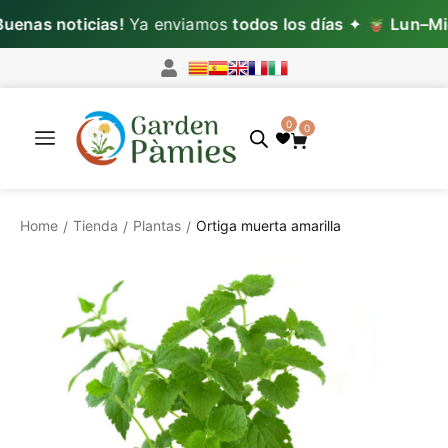
nas noticias!
Ya enviamos
todos los días
✦
Lun–Mié:
p
0
0
Home
Tienda
Plantas
Ortiga muerta amarilla
/
/
/