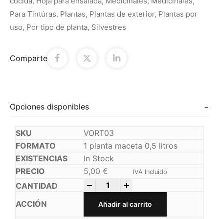
cocida
,
Hoja para ensalada
,
Medicinales
,
Medicinales
,
Para Tintúras
,
Plantas
,
Plantas de exterior
,
Plantas por
uso
,
Por tipo de planta
,
Silvestres
Comparte
Opciones disponibles
VORT03
1 planta maceta 0,5 litros
In Stock
5,00
€
IVA Incluido
-
+
Añadir al carrito