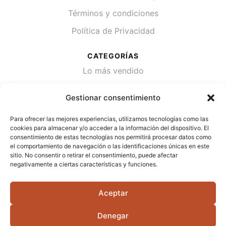
Términos y condiciones
Política de Privacidad
CATEGORÍAS
Lo más vendido
Plantas
Gestionar consentimiento
Semillas
Para ofrecer las mejores experiencias, utilizamos tecnologías como las
Desinfección de agua
cookies para almacenar y/o acceder a la información del dispositivo. El
consentimiento de estas tecnologías nos permitirá procesar datos como
el comportamiento de navegación o las identificaciones únicas en este
CONTACTA
sitio. No consentir o retirar el consentimiento, puede afectar
Cami Primera Marrada, SN, 25600, Balaguer
negativamente a ciertas características y funciones.
(Lérida)
Aceptar
info@jardipamies.com
621 238 242
Denegar