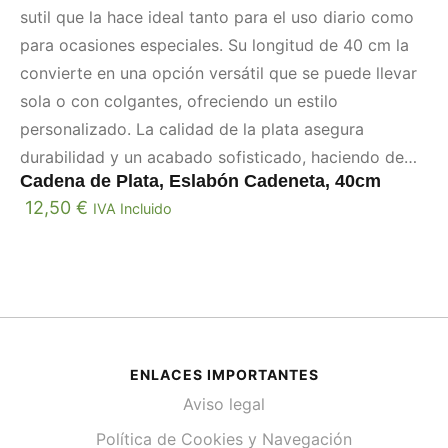
sutil que la hace ideal tanto para el uso diario como
para ocasiones especiales. Su longitud de 40 cm la
convierte en una opción versátil que se puede llevar
sola o con colgantes, ofreciendo un estilo
personalizado. La calidad de la plata asegura
durabilidad y un acabado sofisticado, haciendo de
Cadena de Plata, Eslabón Cadeneta, 40cm
esta cadena una adición imprescindible a cualquier
12,50
€
IVA Incluido
colección de joyas.
ENLACES IMPORTANTES
Aviso legal
Política de Cookies y Navegación