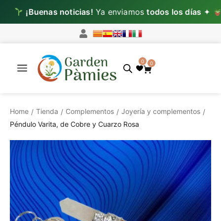
¡Buenas noticias!
Ya enviamos
todos los días
✦
Lun–
0
0
Home
Tienda
Complementos
Joyería y complementos
/
/
/
/
Péndulo Varita, de Cobre y Cuarzo Rosa