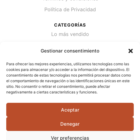
Política de Privacidad
CATEGORÍAS
Lo más vendido
Plantas
Gestionar consentimiento
Semillas
Para ofrecer las mejores experiencias, utilizamos tecnologías como las
Desinfección de agua
cookies para almacenar y/o acceder a la información del dispositivo. El
consentimiento de estas tecnologías nos permitirá procesar datos como
el comportamiento de navegación o las identificaciones únicas en este
CONTACTA
sitio. No consentir o retirar el consentimiento, puede afectar
Cami Primera Marrada, SN, 25600, Balaguer
negativamente a ciertas características y funciones.
(Lérida)
Aceptar
info@jardipamies.com
621 238 242
Denegar
Ver preferencias