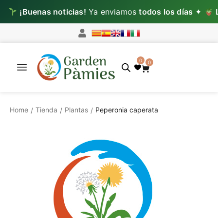
Buenas noticias!
Ya enviamos
todos los días
✦
Lun–Mi
0
0
Home
Tienda
Plantas
Peperonia caperata
/
/
/